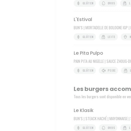
GLÚTEN
OVOS
L
L'Estival
BUN’S | MORTADELLE DE BOLOGNE IGP | 
GLÚTEN
LEITE
Le Pita Pulpo
PAIN PITA AU NIGELLE | SAUCE ZHOUG-D
GLÚTEN
PEIXE
Les burgers acco
Tous les burgers sont disponible en ve
Le Klasik
BUN’S | STEACK HACHÉ | MAYONNAISE |
GLÚTEN
OVOS
L