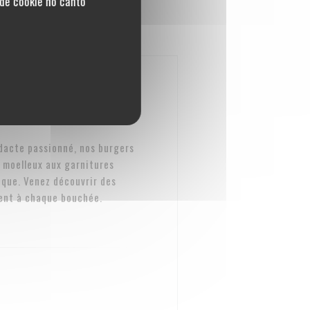
de cookie no canto
dacte passionné, nos burgers
 moelleux aux garnitures
ique. Venez découvrir des
rent à chaque bouchée.