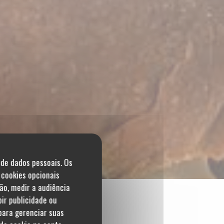
 de dados pessoais. Os
 cookies opcionais
ão, medir a audiência
bir publicidade ou
 para gerenciar suas