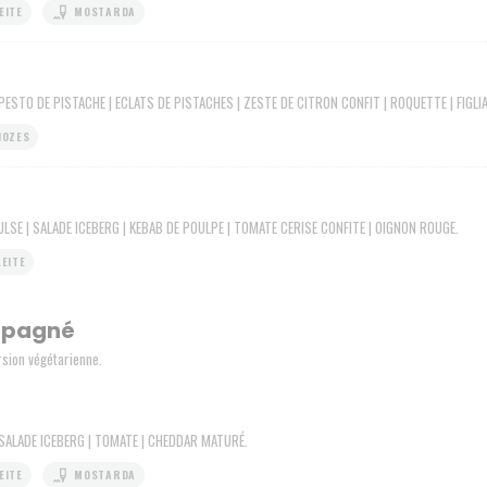
EITE
MOSTARDA
PESTO DE PISTACHE | ECLATS DE PISTACHES | ZESTE DE CITRON CONFIT | ROQUETTE | FIGLIA
NOZES
ULSE | SALADE ICEBERG | KEBAB DE POULPE | TOMATE CERISE CONFITE | OIGNON ROUGE.
LEITE
mpagné
rsion végétarienne.
 SALADE ICEBERG | TOMATE | CHEDDAR MATURÉ.
EITE
MOSTARDA