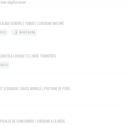
rsion végétarienne
 SALADE ICEBERG | TOMATE | CHEDDAR MATURÉ.
EITE
MOSTARDA
GONZOLA | ROQUETTE | NOIX TORRÉFIÉES .
NOZES
FIT D’OIGNON | SAUCE MORILLE | POITRINE DE PORC.
 PICKLES DE CONCOMBRE | CHEDDAR A LA BIÈRE.