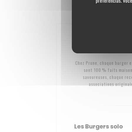
preferências. Voc
Chez Prune, chaque burger e
sont 100 % faits maison
savoureuses, chaque rece
associations original
Les Burgers solo