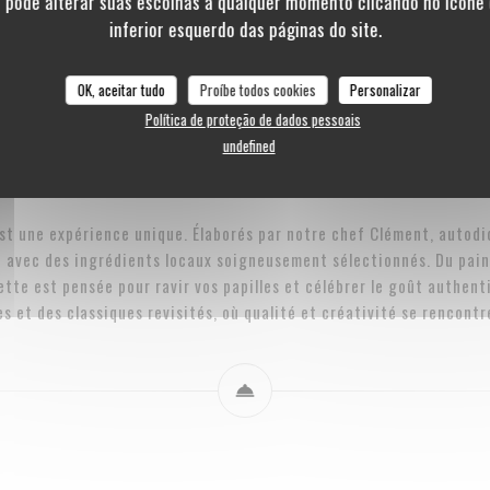
ê pode alterar suas escolhas a qualquer momento clicando no ícone 
La Carte de d’été
Les rhums & spiritueux
Les tee-shirts
inferior esquerdo das páginas do site.
OK, aceitar tudo
Proíbe todos cookies
Personalizar
Política de proteção de dados pessoais
undefined
La Carte de d’été
st une expérience unique. Élaborés par notre chef Clément, autodi
 avec des ingrédients locaux soigneusement sélectionnés. Du pain
tte est pensée pour ravir vos papilles et célébrer le goût authent
es et des classiques revisités, où qualité et créativité se rencont