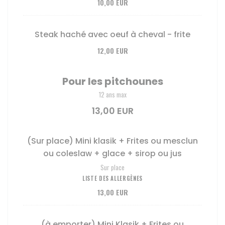
10,00 EUR
Steak haché avec oeuf à cheval - frite
12,00 EUR
Pour les pitchounes
12 ans max
13,00 EUR
(Sur place) Mini klasik + Frites ou mesclun
ou coleslaw + glace + sirop ou jus
Sur place
LISTE DES ALLERGÈNES
13,00 EUR
(à emporter) Mini Klasik + Frites ou