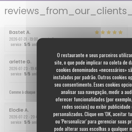
reviews_from_our_clients
Bastet
A
2026-07-31
- 19:00 - guests 2
service
:
5
/5
ambience
:
5
/5
menu
:
5
/5
quality_price
:
5
/5
O restaurante e seus parceiros utiliz
arlette
G
site, o que pode implicar na coleta de 
2026-07-23
- 19:45 - guests 2
cookies denominados «necessários» sã
service
:
5
/5
ambience
:
5
/5
menu
:
5
/5
quality_price
:
5
/5
instalados por padrão. Outros cookies 
seu consentimento. Esses cookies opci
analisar sua navegação, medir a audi
Comme à chaque fois excellent.
oferecer funcionalidades (por exemplo,
redes sociais) ou exibir publicidad
Elodie
A
personalizados. Clique em 'OK, aceitar tu
2026-07-22
- 20:45 - guests 3
ou 'Personalizar' para gerenciar suas p
service
:
5
/5
ambience
:
5
/5
menu
:
5
/5
quality_price
:
5
/5
pode alterar suas escolhas a qualquer