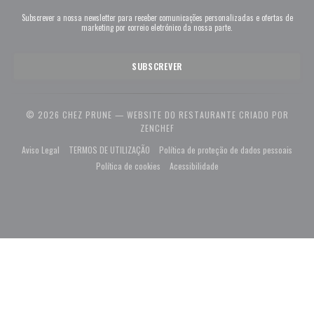
Subscrever a nossa newsletter para receber comunicações personalizadas e ofertas de
marketing por correio eletrónico da nossa parte.
SUBSCREVER
© 2026 CHEZ PRUNE — WEBSITE DO RESTAURANTE CRIADO POR
((ABRE NUMA NOVA JANELA))
ZENCHEF
((abre numa nova janela))
((abre numa nova janela))
((abre
Aviso Legal
TERMOS DE UTILIZAÇÃO
Política de proteção de dados pessoais
((abre numa nova janela))
((abre numa nova janela))
Política de cookies
Acessibilidade