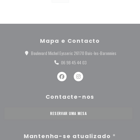
Mapa e Contacto
((abre numa no
Boulevard Michel Eysseric 26170 Buis-les-Baronnies
06 98 45 44 03
Facebook ((abre numa nova janela))
Instagram ((abre numa nova jane
Contacte-nos
RESERVAR UMA MESA
Mantenha-se atualizado
*