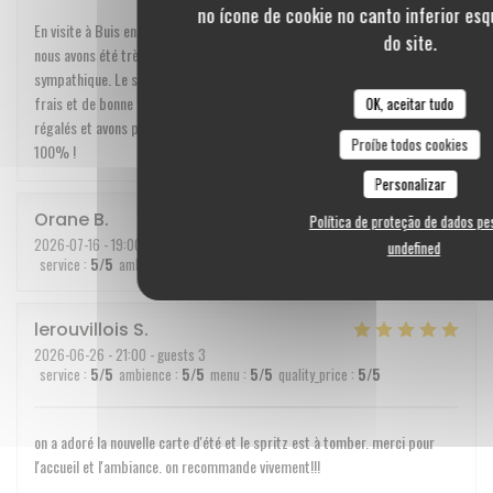
no ícone de cookie no canto inferior es
En visite à Buis en Baronnies, nous avons dîné en famille chez Prune où
do site.
nous avons été très chaleureusement accueillis dans un cadre très
sympathique. Le service est au top, une petite carte, gage de produits
frais et de bonne cuisine. Les burgers sont très bons, nous nous sommes
OK, aceitar tudo
régalés et avons passes un très bon moment ! Nous recommandons à
Proíbe todos cookies
100% !
Personalizar
Orane
B
Política de proteção de dados pe
2026-07-16
- 19:00 - guests 6
undefined
service
:
5
/5
ambience
:
5
/5
menu
:
5
/5
quality_price
:
5
/5
lerouvillois
S
2026-06-26
- 21:00 - guests 3
service
:
5
/5
ambience
:
5
/5
menu
:
5
/5
quality_price
:
5
/5
on a adoré la nouvelle carte d'été et le spritz est à tomber. merci pour
l'accueil et l'ambiance. on recommande vivement!!!