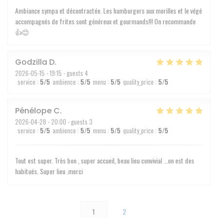
Ambiance sympa et décontractée. Les hamburgers aux morilles et le végé
accompagnés de frites sont généreux et gourmands!!! On recommande
👍😊
Godzilla
D
2026-05-15
- 19:15 - guests 4
service
:
5
/5
ambience
:
5
/5
menu
:
5
/5
quality_price
:
5
/5
Pénélope
C
2026-04-28
- 20:00 - guests 3
service
:
5
/5
ambience
:
5
/5
menu
:
5
/5
quality_price
:
5
/5
Tout est super. Très bon , super accueil, beau lieu convivial ...on est des
habitués. Super lieu .merci
1
2