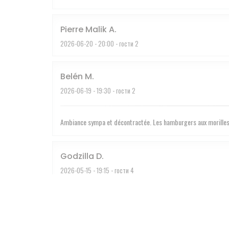
Pierre Malik
A
2026-06-20
- 20:00 - гости 2
Belén
M
2026-06-19
- 19:30 - гости 2
Ambiance sympa et décontractée. Les hamburgers aux morille
Godzilla
D
2026-05-15
- 19:15 - гости 4
Pénélope
C
2026-04-28
- 20:00 - гости 3