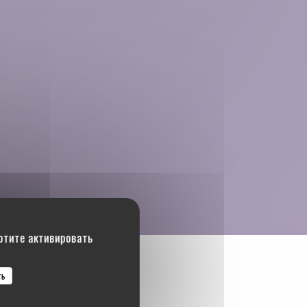
хотите активировать
ть