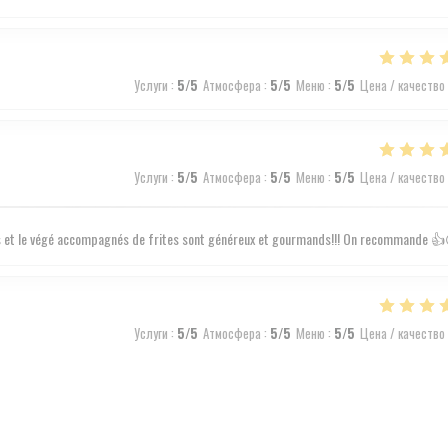
Услуги
:
5
/5
Атмосфера
:
5
/5
Меню
:
5
/5
Цена / качество
Услуги
:
5
/5
Атмосфера
:
5
/5
Меню
:
5
/5
Цена / качество
s et le végé accompagnés de frites sont généreux et gourmands!!! On recommande 
Услуги
:
5
/5
Атмосфера
:
5
/5
Меню
:
5
/5
Цена / качество
Услуги
:
5
/5
Атмосфера
:
5
/5
Меню
:
5
/5
Цена / качество