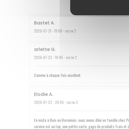
Bastet
A
2026-07-31
- 19:00 - гости 2
arlette
G
2026-07-23
- 19:45 - гости 2
Comme à chaque fois excellent.
Elodie
A
2026-07-22
- 20:45 - гости 3
En visite à Buis en Baronnies, nous avons dîné en famille chez 
service est au top, une petite carte, gage de produits frais e