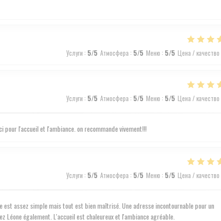
Услуги
:
5
/5
Атмосфера
:
5
/5
Меню
:
5
/5
Цена / качество
Услуги
:
5
/5
Атмосфера
:
5
/5
Меню
:
5
/5
Цена / качество
rci pour l'accueil et l'ambiance. on recommande vivement!!!
Услуги
:
5
/5
Атмосфера
:
5
/5
Меню
:
5
/5
Цена / качество
te est assez simple mais tout est bien maîtrisé. Une adresse incontournable pour un
hez Léone également. L'accueil est chaleureux et l'ambiance agréable.