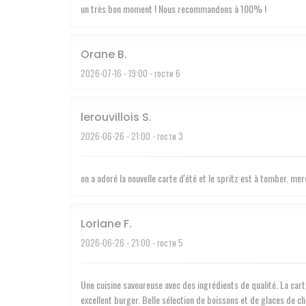
un très bon moment ! Nous recommandons à 100% !
Orane
B
2026-07-16
- 19:00 - гости 6
lerouvillois
S
2026-06-26
- 21:00 - гости 3
on a adoré la nouvelle carte d'été et le spritz est à tomber. me
Loriane
F
2026-06-26
- 21:00 - гости 5
Une cuisine savoureuse avec des ingrédients de qualité. La car
excellent burger. Belle sélection de boissons et de glaces de c