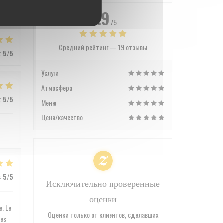
4.9
/5
Средний рейтинг —
19 отзывы
:
5
/5
Услуги
Атмосфера
:
5
/5
Меню
Цена/качество
:
5
/5
Исключительно проверенные
оценки
e. Le
Оценки только от клиентов, сделавших
ses