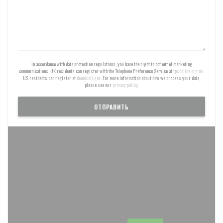
In accordance with data protection regulations, you have the right to opt out of marketing
communications. UK residents can register with the Telephone Preference Service at
tpsonline.org.uk
.
US residents can register at
donotcall.gov
. For more information about how we process your data,
please see our
privacy policy
.