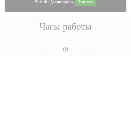
Waze Map Деактивирован.
Позволить
Часы работы
access_time
ПОНЕДЕЛЬНИК
Закрыто
В�
-
Ч�
10:30 - 22:00