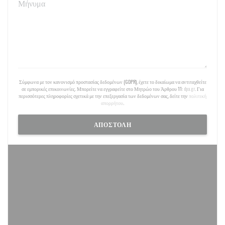
Σύμφωνα με τον κανονισμό προστασίας δεδομένων (GDPR), έχετε το δικαίωμα να αντιταχθείτε
σε εμπορικές επικοινωνίες. Μπορείτε να εγγραφείτε στο Μητρώο του Άρθρου 11:
dpa.gr
. Για
περισσότερες πληροφορίες σχετικά με την επεξεργασία των δεδομένων σας, δείτε την
πολιτική
απορρήτου
.