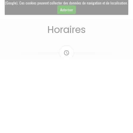
(Google). Ces cookies peuvent collecter des données de navigation et de localisation.
Autoriser
Horaires
access_time
LUNDI
Fermé
MAR
-
JEU
10h30 - 22h00