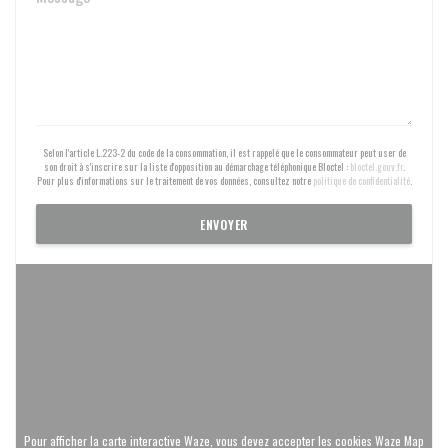
Selon l'article L.223-2 du code de la consommation, il est rappelé que le consommateur peut user de
son droit à s'inscrire sur la liste d'opposition au démarchage téléphonique Bloctel :
bloctel.gouv.fr
.
Pour plus d'informations sur le traitement de vos données, consultez notre
politique de confidentialité
.
Pour afficher la carte interactive Waze, vous devez accepter les cookies Waze Map