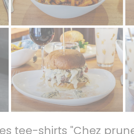
es tee-shirts "Chez prun